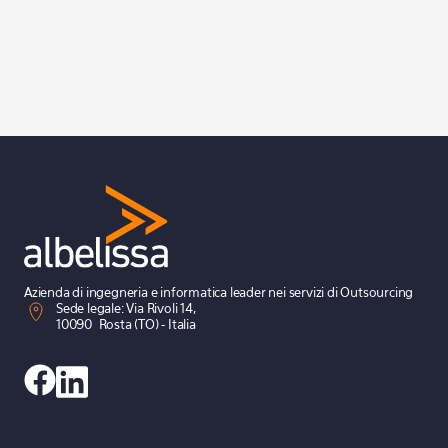
collaborazione basati sull’intelligenza artificiale, degli
assistenti virtuali e dei sistemi di monitoraggio remoto
che stanno trasformando l’esperienza del lavoro a
distanza.
LEGGI
Azienda di ingegneria e informatica leader nei servizi di Outsourcing
Sede legale: Via Rivoli 14,
10090 Rosta (TO) - Italia